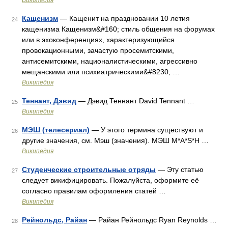
Википедия
Кащенизм
— Кащенит на праздновании 10 летия
24
кащенизма Кащенизм&#160; стиль общения на форумах
или в эхоконференциях, характеризующийся
провокационными, зачастую просемитскими,
антисемитскими, националистическими, агрессивно
мещанскими или психиатрическими&#8230; …
Википедия
Теннант, Дэвид
— Дэвид Теннант David Tennant …
25
Википедия
МЭШ (телесериал)
— У этого термина существуют и
26
другие значения, см. Мэш (значения). МЭШ M*A*S*H …
Википедия
Студенческие строительные отряды
— Эту статью
27
следует викифицировать. Пожалуйста, оформите её
согласно правилам оформления статей …
Википедия
Рейнольдс, Райан
— Райан Рейнольдс Ryan Reynolds …
28