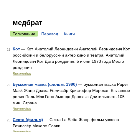
медбрат
Толкование
Перевод
Книги
Кот
— Кот, Анатолий Леонидович Анатолий Леонидович Кот
21
российский и белорусский актер кино и театра. Анатолий
Леонидович Кот Дата рождения: 5 июня 1973 года Место
рождения …
Википедия
Бумажная маска (фильм, 1990)
— Бумажная маска Paper
22
Mask Жанр Драма Режиссёр Кристофер Морехан В главных
ролях Поль Мак Ганн Аманда Донахью Длительность 105
мин. Страна …
Википедия
Секта (фильм)
— Секта La Setta Жанр фильм ужасов
23
Режиссёр Микеле Соави …