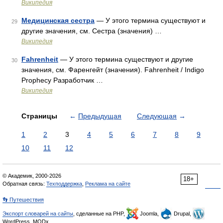
Википедия
Медицинская сестра
— У этого термина существуют и
29
другие значения, см. Сестра (значения) …
Википедия
Fahrenheit
— У этого термина существуют и другие
30
значения, см. Фаренгейт (значения). Fahrenheit / Indigo
Prophecy Разработчик …
Википедия
Страницы
←
Предыдущая
Следующая
→
1
2
3
4
5
6
7
8
9
10
11
12
© Академик, 2000-2026
18+
Обратная связь:
Техподдержка
,
Реклама на сайте
👣 Путешествия
Экспорт словарей на сайты
, сделанные на PHP,
Joomla,
Drupal,
WordPress, MODx.